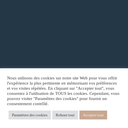
Nous utilisons des cookies sur notre site Web pour vous offrir
l'expérience la plus pertinente en mémorisant vos préférences
et vos visites répétées. En cliquant sur "Accepter tout", vous
consentez à l'utilisation de TOUS les cookies. Cependant, vous
Copyright © 2026
LUNÈRE /
SASU
TCOREIMS
pouvez visiter "Paramètres des cookies" pour fournir un
consentement contrôlé.
Conditions Générales de Vente et d’Utilisation
Paramètres des cookies
Refuser tout
Accepter tout
Politique de confidentialité
Mentions Légales