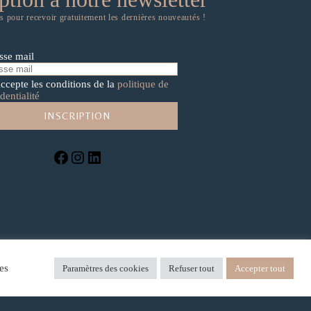
 pour recevoir gratuitement les dernières nouveautés !
sse mail
accepte les conditions de la
politique de
dentialité
Facebook
Instagram
LinkedIn
es
Paramètres des cookies
Refuser tout
Accepter tout
x