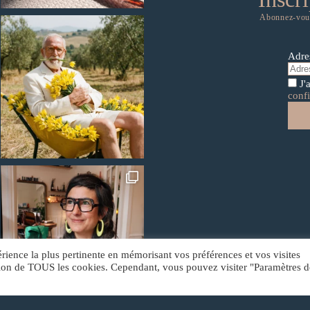
Abonnez-vous
Adre
J'
confi
érience la plus pertinente en mémorisant vos préférences et vos visites
sation de TOUS les cookies. Cependant, vous pouvez visiter "Paramètres d
[🏆 PRIX QUALITÉ EXPÉRIENCE CLIENT 😎]