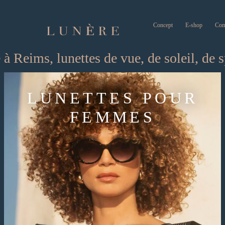
Concept
E-shop
Com
 à Reims, lunettes de vue, de soleil, de s
LUNETTES POUR
LUNETTES POUR
HOMMES
FEMMES