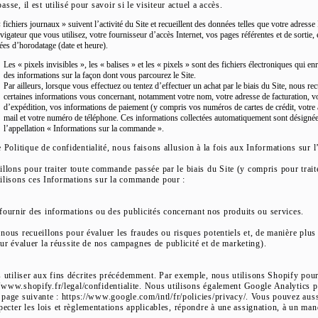
se, il est utilisé pour savoir si le visiteur actuel a accès.
 fichiers journaux » suivent l’activité du Site et recueillent des données telles que votre adresse 
vigateur que vous utilisez, votre fournisseur d’accès Internet, vos pages référentes et de sortie, 
es d’horodatage (date et heure).
Les « pixels invisibles », les « balises » et les « pixels » sont des fichiers électroniques qui en
des informations sur la façon dont vous parcourez le Site.
Par ailleurs, lorsque vous effectuez ou tentez d’effectuer un achat par le biais du Site, nous rec
certaines informations vous concernant, notamment votre nom, votre adresse de facturation, v
d’expédition, vos informations de paiement (y compris vos numéros de cartes de crédit, votre 
mail et votre numéro de téléphone. Ces informations collectées automatiquement sont désignée
l’appellation « Informations sur la commande ».
Politique de confidentialité, nous faisons allusion à la fois aux Informations sur 
llons pour traiter toute commande passée par le biais du Site (y compris pour trai
tilisons ces Informations sur la commande pour :
urnir des informations ou des publicités concernant nos produits ou services.
 nous recueillons pour évaluer les fraudes ou risques potentiels et, de manière plus
pour évaluer la réussite de nos campagnes de publicité et de marketing).
 utiliser aux fins décrites précédemment. Par exemple, nous utilisons Shopify pour 
://www.shopify.fr/legal/confidentialite. Nous utilisons également Google Analytics 
a page suivante : https://www.google.com/intl/fr/policies/privacy/. Vous pouvez auss
pecter les lois et règlementations applicables, répondre à une assignation, à un ma