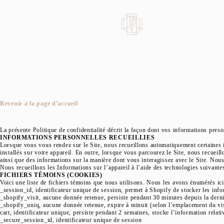
Passer
au
contenu
Revenir à la page d’accueil
La présente Politique de confidentialité décrit la façon dont vos informations perso
INFORMATIONS PERSONNELLES RECUEILLIES
Lorsque vous vous rendez sur le Site, nous recueillons automatiquement certaines i
installés sur votre appareil. En outre, lorsque vous parcourez le Site, nous recuei
ainsi que des informations sur la manière dont vous interagissez avec le Site. Nou
Nous recueillons les Informations sur l’appareil à l’aide des technologies suivantes
FICHIERS TÉMOINS (COOKIES)
Voici une liste de fichiers témoins que nous utilisons. Nous les avons énumérés ici
_session_id, identificateur unique de session, permet à Shopify de stocker les infor
_shopify_visit, aucune donnée retenue, persiste pendant 30 minutes depuis la dernièr
_shopify_uniq, aucune donnée retenue, expire à minuit (selon l’emplacement du visi
cart, identificateur unique, persiste pendant 2 semaines, stocke l’information relati
_secure_session_id, identificateur unique de session