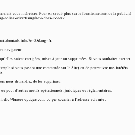
aient vous intéresser. Pour en savoir plus sur le fonctionnement de la publicité
ing-online-advertising/how-does-it-work.
ptout.aboutads.info/?c=3&lang=fr.
re navigateur.
qu’elles soient corrigées, mises à jour ou supprimées. Si vous souhaitez exercer
 exemple si vous passez une commande sur le Site) ou de poursuivre nos intérêts
is.
vous nous demandiez de les supprimer.
 ou pour d’autres motifs opérationnels, juridiques ou réglementaires.
à hello@lunere-optique.com, ou par courrier à l’adresse suivante :