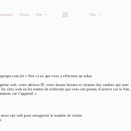
munauté
Presse
Plus
Plus
Panier
d’achat
-optique.com (le « Site ») ou que vous y effectuez un achat.
teur web, votre adresse IP, votre fuseau horaire et certains des cookies qui sont
 les sites web ou les termes de recherche qui vous ont permis d’arriver sur le Site,
ations sur l’appareil ».
.
 notre site web pour enregistrer le nombre de visites.
e.