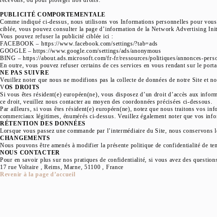
recevons, ou pour protéger nos droits.
PUBLICITÉ COMPORTEMENTALE
Comme indiqué ci-dessus, nous utilisons vos Informations personnelles pour vous p
ciblée, vous pouvez consulter la page d’information de la Network Advertising Ini
Vous pouvez refuser la publicité ciblée ici :
FACEBOOK – https://www.facebook.com/settings/?tab=ads
GOOGLE – https://www.google.com/settings/ads/anonymous
BING – https://about.ads.microsoft.com/fr-fr/ressources/politiques/annonces-pers
En outre, vous pouvez refuser certains de ces services en vous rendant sur le porta
NE PAS SUIVRE
Veuillez noter que nous ne modifions pas la collecte de données de notre Site et no
V
OS DROITS
Si vous êtes résident(e) européen(ne), vous disposez d’un droit d’accès aux infor
ce droit, veuillez nous contacter au moyen des coordonnées précisées ci-dessous.
Par ailleurs, si vous êtes résident(e) européen(ne), notez que nous traitons vos in
commerciaux légitimes, énumérés ci-dessus. Veuillez également noter que vos info
RÉTENTION DES DONNÉES
Lorsque vous passez une commande par l’intermédiaire du Site, nous conservons l
CHANGEMENTS
Nous pouvons être amenés à modifier la présente politique de confidentialité de tem
NOUS CONTACTER
Pour en savoir plus sur nos pratiques de confidentialité, si vous avez des question
17 rue Voltaire , Reims, Marne, 51100 , France
Revenir à la page d’accueil