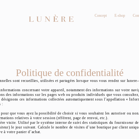
Concept
E-shop
Com
Politique de confidentialité
nnelles sont recueillies, utilisées et partagées lorsque vous vous rendez sur lunere
nformations concernant votre appareil, notamment des informations sur votre naviga
llons des informations sur les pages web ou produits individuels que vous consultez,
s désignons ces informations collectées automatiquement sous l’appellation « Inform
 :
 pour que vous ayez la possibilité de choisir si vous souhaitez les autoriser ou non
mations relatives à votre session (référent, page de renvoi, etc.).
e visite. Utilisé par le système interne de suivi des statistiques du fournisseur de
teur) le jour suivant. Calcule le nombre de visites d’une boutique par client uniqu
ve à votre panier d’achat.