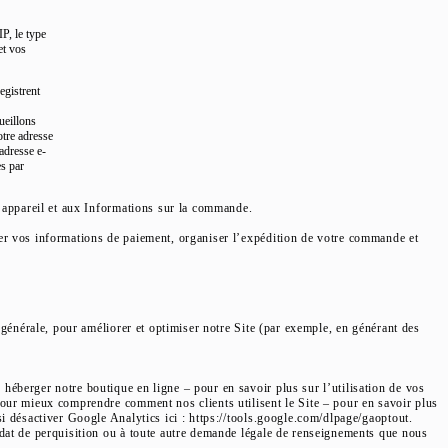
IP, le type
et vos
registrent
ueillons
otre adresse
adresse e-
s par
l’appareil et aux Informations sur la commande.
ter vos informations de paiement, organiser l’expédition de votre commande et
 générale, pour améliorer et optimiser notre Site (par exemple, en générant des
héberger notre boutique en ligne – pour en savoir plus sur l’utilisation de vos
pour mieux comprendre comment nos clients utilisent le Site – pour en savoir plus
i désactiver Google Analytics ici : https://tools.google.com/dlpage/gaoptout.
ndat de perquisition ou à toute autre demande légale de renseignements que nous