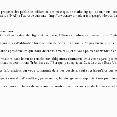
roposer des publicités ciblées ou des messages de marketing qui, selon nous, pourr
tiative (NAI) à l’adresse suivante : http://www.networkadvertising.org/understand
onnalisees
il de désactivation de Digital Advertising Alliance à l’adresse suivante : https://o
s pratiques d’utilisation lorsque nous détectons un signal « Ne pas suivre » sur vot
mations personnelles que nous détenons à votre sujet et vous pouvez demander à ce 
formations dans le but de remplir nos obligations contractuelles à votre égard (par
rmations seront transférées hors de l’Europe, y compris au Canada et aux États-Un
es Informations sur votre commande dans nos dossiers, sauf si et jusqu’à ce que 
ps à autre afin d’y refléter, par exemple, les changements apportés à nos pratiques
s ou si vous souhaitez déposer une réclamation, veuillez nous contacter par e-mail 