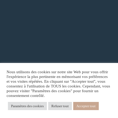
Nous utilisons des cookies sur notre site Web pour vous offrir
l'expérience la plus pertinente en mémorisant vos préférences
et vos visites répétées. En cliquant sur "Accepter tout", vous
consentez à l'utilisation de TOUS les cookies. Cependant, vous
Copyright © 2026
LUNÈRE /
SASU
TCOREIMS
pouvez visiter "Paramètres des cookies" pour fournir un
consentement contrôlé.
Conditions Générales de Vente et d’Utilisation
Paramètres des cookies
Refuser tout
Accepter tout
Politique de confidentialité
Mentions Légales