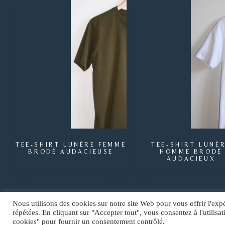
TEE-SHIRT LUNÈRE FEMME
TEE-SHIRT LUNÈ
BRODÉ AUDACIEUSE
HOMME BRODÉ
AUDACIEUX
Nous utilisons des cookies sur notre site Web pour vous offrir l'exp
répétées. En cliquant sur "Accepter tout", vous consentez à l'utili
Copyright © 2026
LUNÈRE /
SASU
TCOREIMS
cookies" pour fournir un consentement contrôlé.