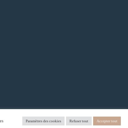
es
Paramètres des cookies
Refuser tout
Accepter tout
 Vente et d’Utilisation
Politique de confidentialité
Mentions Légales