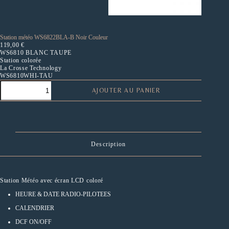
Station météo WS6822BLA-B Noir Couleur
119,00
€
WS6810 BLANC TAUPE
Station colorée
La Crosse Technology
WS6810WHI-TAU
quantité
AJOUTER AU PANIER
de
Station
météo
WS6822BLA-
B
Noir
Description
Couleur
Station Météo avec écran LCD coloré
HEURE & DATE RADIO-PILOTEES
CALENDRIER
DCF ON/OFF